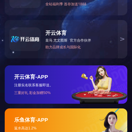
wx-hljx@163.com
关于我们
产品系列
公司简介
高铁配件
压铸机配件
荣誉证书
汽车配件
真空泵配件
生产车间
船舶配件
其它配件
钎焊板式换热器配件