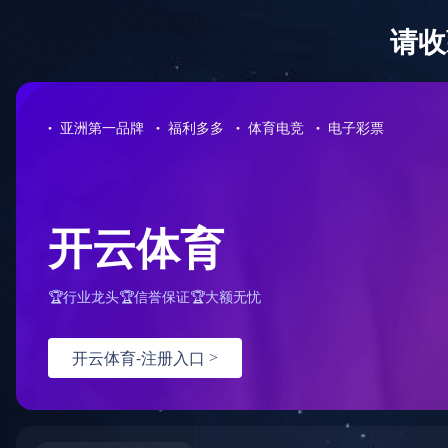
欢迎来到开云网页版·官方版在线登入官网
开云网页版·
Wuxi Huiling Machine
网站首页
公司简介
产品中心