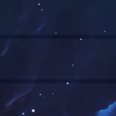
钎焊板式换热器配件
产品开发、精密模具的设计
热器配件
本公司是一家集产品开发、精密模具的
钎焊板式换热器配件
+ More
+ 
产于一体的新型高科技生产
和制造、产品生产于一体的新型高科技