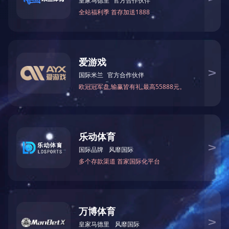
主要产品供应：埃梯梯精密机
行业动态
我们始终：以市场为导向， 以
开云网页版·官方版在线登入成立于2005年3月，座落于沪宁...
开云网页版·官方版在线登入成立于2005年3月，座落于沪宁...
开云网页版·官方版在线登入成立于2005年3月，座落于沪宁...
相关信息：
开云(中国)
开云网页版·官方版在线登
开云网页版·官方版在线登入
地 址：江苏省无锡市堰桥街道
西漳工业园西漳路66号
电 话：0510-83501790
传 真：0510-83501672
联系人：陈先生
手 机：18051933979
E-mail：info@wxhljx.com