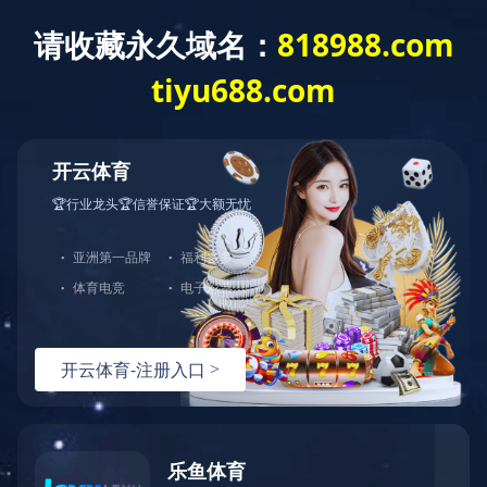
欢迎来到开云网页版·官方版在线登入官网
开云网页版·官方
Wuxi Huiling Machinery Co.
网站首页
公司简介
产品中心
荣誉证