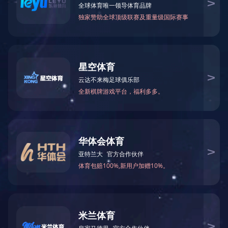
产品导航
首页
>>
产品中心
>>
汽车配件
>
高铁配件
汽车配件
离心机配件
钎焊板式换热器配件
压铸机配件
真空泵配件
其它配件